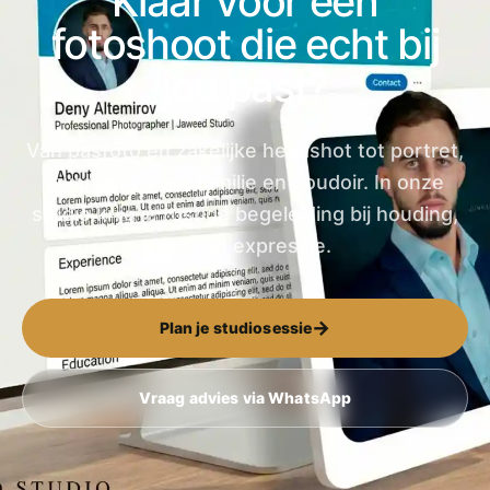
Klaar voor een
fotoshoot die echt bij
jou past?
Van pasfoto en zakelijke headshot tot portret,
zwangerschap, familie en boudoir. In onze
studio krijg je rustige begeleiding bij houding,
licht en expressie.
→
Plan je studiosessie
Vraag advies via WhatsApp