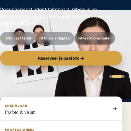
Voor paspoort, identiteitskaart, rijbewijs en
internationale visa. Je ontvangt 8 pasfoto’s én het
digitale bestand.
€30 vast tarief
8 foto’s + digitaal
Alle nationaliteiten
→
Reserveer je pasfoto
SNEL KLAAR
→
Pasfoto & visum
PROFESSIONEEL