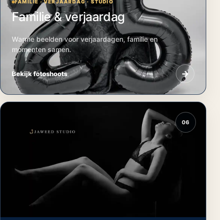
FAMILIE · VERJAARDAG · STUDIO
Familie & verjaardag
Warme beelden voor verjaardagen, familie en
momenten samen.
→
Bekijk fotoshoots
06